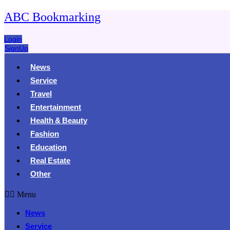
ABC Bookmarking
Login
SignUp
News
Service
Travel
Entertainment
Health & Beauty
Fashion
Education
Real Estate
Other
Menu
News
Service