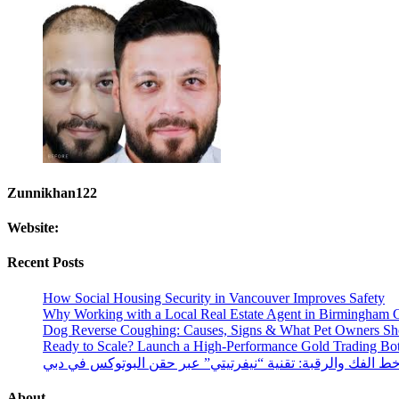
Zunnikhan122
Website:
Recent Posts
How Social Housing Security in Vancouver Improves Safety
Why Working with a Local Real Estate Agent in Birmingham C
Dog Reverse Coughing: Causes, Signs & What Pet Owners S
Ready to Scale? Launch a High-Performance Gold Trading Bo
ط الفك والرقبة: تقنية “نيفرتيتي” عبر حقن البوتوكس في دبي
About